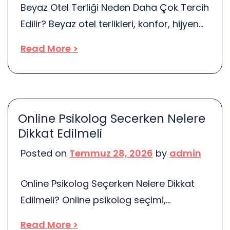
Beyaz Otel Terliği Neden Daha Çok Tercih
halini olumsuz […]
Edilir? Beyaz otel terlikleri, konfor, hijyen
ve estetik açıdan sunduğu birçok avantaj
Read More >
ile misafirlerin gözdesi haline gelmiştir.
Peki, bu terlikler neden bu kadar popüler?
İlk olarak, konforu ele alalım. Otel
konaklamalarında, misafirlerin rahat bir
Online Psikolog Secerken Nelere
deneyim yaşaması çok önemlidir. Beyaz
Dikkat Edilmeli
terlikler, yumuşak materyalleri sayesinde
Posted on
Temmuz 28, 2026
by
admin
ayakları sarmakta ve uzun süreli […]
Online Psikolog Seçerken Nelere Dikkat
Edilmeli? Online psikolog seçimi,
bireylerin ruhsal sağlığı için kritik bir
Read More >