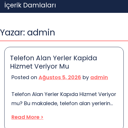
Skip
İçerik Damlaları
to
content
Yazar:
admin
Telefon Alan Yerler Kapida
Hizmet Veriyor Mu
Posted on
Ağustos 5, 2026
by
admin
Telefon Alan Yerler Kapıda Hizmet Veriyor
mu? Bu makalede, telefon alan yerlerin
kapıda hizmet verip vermediği
Read More >
incelenecek. Müşterilerin ihtiyaçları,