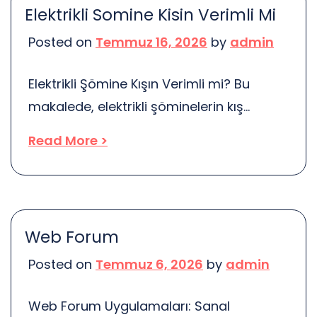
Elektrikli Somine Kisin Verimli Mi
Düşünsenize, Elazığ’ın muhteşem
Posted on
Temmuz 16, 2026
by
admin
manzaralarını görmek için otobüs
beklemek zorunda kalmak yerine,
Elektrikli Şömine Kışın Verimli mi? Bu
istediğiniz zaman istediğiniz yere
makalede, elektrikli şöminelerin kış
gidebilirsiniz. Bu, özgürlüğün tadını
aylarında ne kadar verimli olduğunu,
çıkarmak […]
Read More >
avantajlarını ve dezavantajlarını
inceleyeceğiz. Ayrıca, enerji tasarrufu ve
ısıtma kapasiteleri hakkında bilgiler
sunacağız. Kışın soğuk günlerde, herkes
Web Forum
sıcak bir ortama ihtiyaç duyar. Elektrikli
Posted on
Temmuz 6, 2026
by
admin
şömineler, bu ihtiyacı karşılamak için
popüler bir seçenek haline geldi. Ama
Web Forum Uygulamaları: Sanal
gerçekten verimliler mi? Öncelikle,