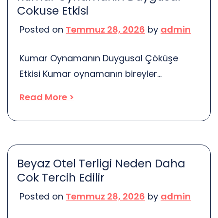
parke nerelerde kullanılır? İşte bu
Cokuse Etkisi
sorunun cevabı! Öncelikle, evlerde sıkça
Posted on
Temmuz 28, 2026
by
admin
tercih edilir. Salon, oturma odası ve yatak
odası […]
Kumar Oynamanın Duygusal Çöküşe
Etkisi Kumar oynamanın bireyler
üzerindeki psikolojik etkileri, bazen çok
Read More >
derin ve karmaşık olabilir. Birçok insan,
kumar oynarken heyecan ve mutluluk
hisseder. Ancak, bu geçici zevklerin
arkasında yatan gerçekler oldukça
Beyaz Otel Terligi Neden Daha
çarpıcıdır. Kumar, bireylerin hayatında
Cok Tercih Edilir
büyük değişikliklere yol açabilir. Peki, bu
Posted on
Temmuz 28, 2026
by
admin
değişiklikler neler? İşte bazıları: Duygusal
Çöküş: Kumar bağımlılığı, bireylerin ruh