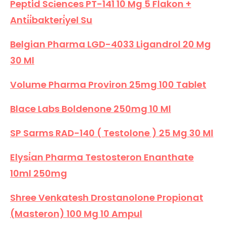
Peptid Sci̇ences PT-141 10 Mg 5 Flakon +
Anti̇i̇bakteri̇yel Su
Belgian Pharma LGD-4033 Ligandrol 20 Mg
30 Ml
Volume Pharma Proviron 25mg 100 Tablet
Blace Labs Boldenone 250mg 10 Ml
SP Sarms RAD-140 ( Testolone ) 25 Mg 30 Ml
Elysi̇an Pharma Testosteron Enanthate
10ml 250mg
Shree Venkatesh Drostanolone Propionat
(Masteron) 100 Mg 10 Ampul