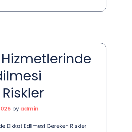
rjda kullanmak güvenli mi?” diye merak
le evet! Ancak, bazı noktaları göz
 fayda var. HP bilgisayarlar, şarjda
mıştır. Yani, bilgisayarınızı kullanırken
durumda sorun yaratmaz. […]
 Hizmetlerinde
dilmesi
Riskler
2026
by
admin
de Dikkat Edilmesi Gereken Riskler