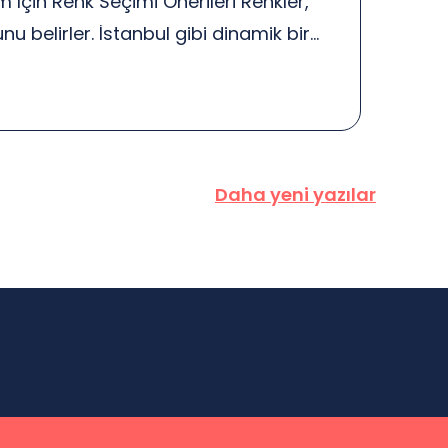
 İçin Renk Seçimi Önerileri Renkler,
nu belirler. İstanbul gibi dinamik bir
mında doğru renk seçimi yapmak,
üyük ölçüde etkiler. Peki, bu renklerin
sunda neler bilmeliyiz? Öncelikle,
kileri vardır. Örneğin, mavi güven hissi
can yaratır. Bu yüzden, hedef kitlenizi
Daha yeni yazılar