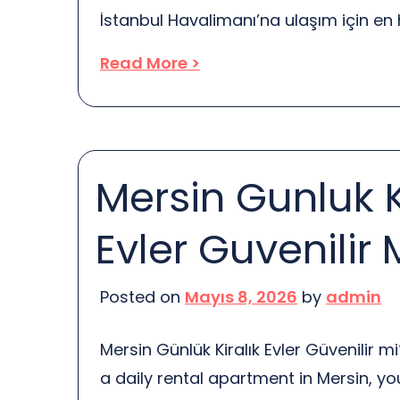
İstanbul Havalimanı’na ulaşım için en h
yöntemleri keşfedeceksiniz. Havaliman
Read More >
zamanın ne kadar değerli olduğunu 
hissedeceksiniz. Birçok seçenek var, an
bulmak için biraz araştırma yapmakta
seçenekleri arasında taksi, özel araç 
Mersin Gunluk K
servisleri bulunuyor. Her birinin kendin
Evler Guvenilir 
Posted on
Mayıs 8, 2026
by
admin
Mersin Günlük Kiralık Evler Güvenilir 
a daily rental apartment in Mersin, y