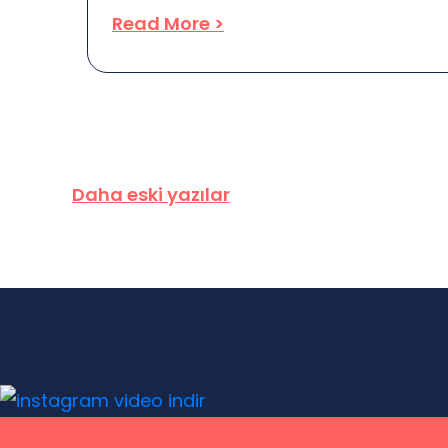
these places safe and reliable?” It’s a
Read More >
all, you want your stay to be comfort
Let’s dive into what makes these rent
what you should keep an eye on. First
Yazı
Daha eski yazılar
gezinmesi