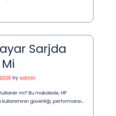
ikle, yüksek rekabet ortamı dikkat
nda yeni bir iş açılıyor. Bu, pazar
n sürekli bir mücadele gerektiriyor.
ak zorundasınız. Bu, bazen çok fazla
ktirebilir. Bir diğer önemli dezavantaj
sayar Sarjda
r Mi
 2026
by
admin
Kullanılır mı? Bu makalede, HP
a kullanımının güvenliği, performansı
 etkileri incelenecektir. Öncelikle,