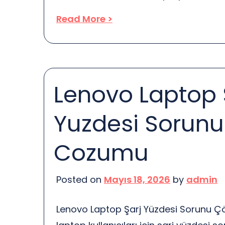
kullanıcıların bilgisayarlarını daha hızlı
Read More >
getirmeleri için önemli bir fırsat sunuy
günlük yaşamımızda vazgeçilmez bir 
zamanla performansı düşebilir. Peki,
yapmalıyız? İşte burada MSI servis dev
Lenovo Laptop 
servis, laptopların performansını artırm
bakım ve […]
Yuzdesi Sorunu
Cozumu
Posted on
Mayıs 18, 2026
by
admin
Lenovo Laptop Şarj Yüzdesi Sorunu 