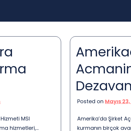
ra
Amerikad
irma
Acmani
Dezavant
n
Posted on
Mayıs 23,
 Hizmeti MSI
Amerika’da Şirket Aç
rma hizmetleri,
kurmanın birçok avan