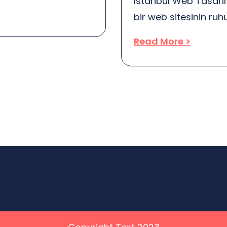
İstanbul Web Tasarım
 valid question. After
bir web sitesinin ruhu
able and worry-free.
şehirde, web tasarı
als trustworthy and
Read More >
kullanıcı deneyimini b
 […]
nasıl seçileceği konu
renklerin duygusal et
verirken, kırmızı heye
düşünerek […]