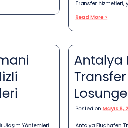
Transfer hizmetleri, 
olur, böylece doğru
sağlamak için kritik 
parça için belirlenen
Read More >
süreçte göz ardı edi
tlaştırılmıştır. Bu
bulunmaktadır. Bu ri
yı bulmanız oldukça
hizmet sağlayıcıların
e parça […]
önemlidir. Peki, bu ris
imani
Antalya
Öncelikle, güvenlik 
izli
Transfer
eri
Losunge
Posted on
Mayıs 8, 
lı Ulaşım Yöntemleri
Antalya Flughafen T