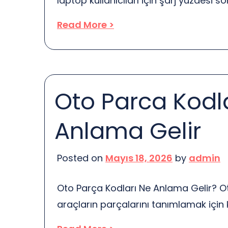
laptop kullanıcıları için şarj yüzdesi s
yaygındır. Bu tür sorunlar, günlük kull
Read More >
gelebilir. Özellikle, şarj yüzdesinin d
da aniden düşmesi, kullanıcıların iş ak
etkileyebilir. Peki, bu sorunları nasıl çöz
pratik ipuçları ve çözümler. Öncelikle, 
Oto Parca Kodl
doğru gösterilmemesi genellikle […]
Anlama Gelir
Posted on
Mayıs 18, 2026
by
admin
Oto Parça Kodları Ne Anlama Gelir? Ot
araçların parçalarını tanımlamak için k
kodlardır. Bu kodlar, parçaların özellikl