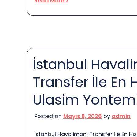
Read More >
uyumluluklarını belirlemeye yardımcı 
parçaların seçilmesini sağlar. Her bir 
bu kodlar, üreticiler tarafından standar
sayede, aracınız için en uygun parça
kolaylaşır. Oto parça kodları genellikl
İstanbul Haval
Transfer İle En H
Ulasim Yonteml
Posted on
Mayıs 8, 2026
by
admin
İstanbul Havalimanı Transfer ile En Hız