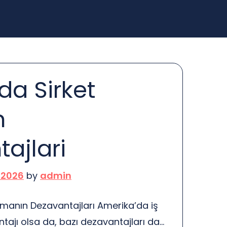
a Sirket
n
ajlari
 2026
by
admin
manın Dezavantajları Amerika’da iş
tajı olsa da, bazı dezavantajları da