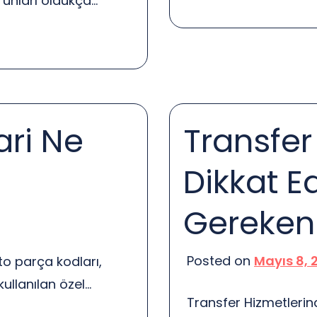
orunları oldukça
birçok kullanıcı “Şa
anımda can sıkıcı hale
eder. Cevap, genellik
oğru gösterilmemesi ya
önünde bulundurmakta
ışını olumsuz
kullanım için tasarlan
ebilirsiniz? İşte bazı
şarja takmak, çoğu 
şarj yüzdesinin
ari Ne
Transfer
Dikkat E
Gereken 
Posted on
Mayıs 8, 
o parça kodları,
ullanılan özel
Transfer Hizmetlerin
erini ve