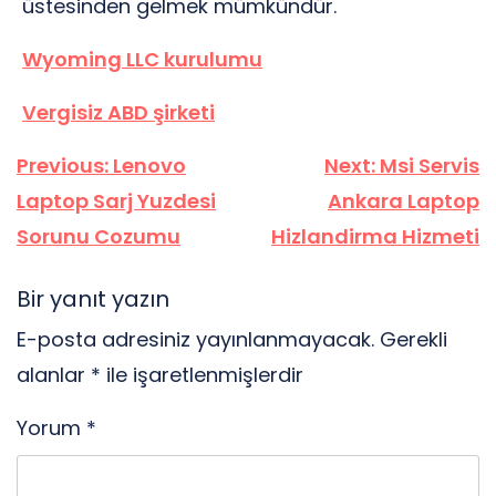
üstesinden gelmek mümkündür.
Wyoming LLC kurulumu
Vergisiz ABD şirketi
Yazı
Previous:
Lenovo
Next:
Msi Servis
gezinmesi
Laptop Sarj Yuzdesi
Ankara Laptop
Sorunu Cozumu
Hizlandirma Hizmeti
Bir yanıt yazın
E-posta adresiniz yayınlanmayacak.
Gerekli
alanlar
*
ile işaretlenmişlerdir
Yorum
*