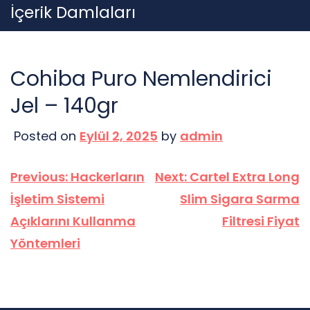
Skip
İçerik Damlaları
to
content
Cohiba Puro Nemlendirici
Jel – 140gr
Posted on
Eylül 2, 2025
by
admin
Yazı
Previous:
Hackerların
Next:
Cartel Extra Long
gezinmesi
İşletim Sistemi
Slim Sigara Sarma
Açıklarını Kullanma
Filtresi Fiyat
Yöntemleri