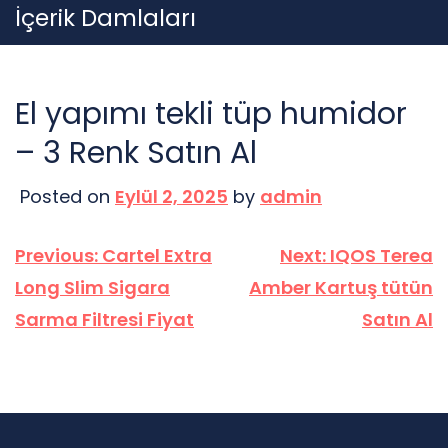
Skip
İçerik Damlaları
to
content
El yapımı tekli tüp humidor
– 3 Renk Satın Al
Posted on
Eylül 2, 2025
by
admin
Yazı
Previous:
Cartel Extra
Next:
IQOS Terea
gezinmesi
Long Slim Sigara
Amber Kartuş tütün
Sarma Filtresi Fiyat
Satın Al