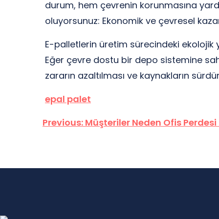
durum, hem çevrenin korunmasına yardımc
oluyorsunuz: Ekonomik ve çevresel kaza
E-palletlerin üretim sürecindeki ekolojik
Eğer çevre dostu bir depo sistemine sahi
zararın azaltılması ve kaynakların sürdürü
epal palet
Yazı
Previous:
Müşteriler Neden Ofis Perdesi
gezinmesi