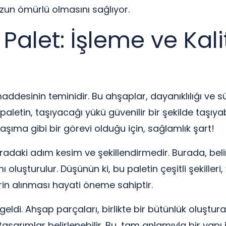
zun ömürlü olmasını sağlıyor.
alet: İşleme ve Kali
addesinin teminidir. Bu ahşaplar, dayanıklılığı ve sür
aletin, taşıyacağı yükü güvenilir bir şekilde taşıy
aşıma gibi bir görevi olduğu için, sağlamlık şart!
adaki adım kesim ve şekillendirmedir. Burada, beli
 oluşturulur. Düşünün ki, bu paletin çeşitli şekilleri
rin alınması hayati öneme sahiptir.
eldi. Ahşap parçaları, birlikte bir bütünlük oluşturac
asarımlar belirlenebilir. Bu, tam anlamıyla bir yapı 