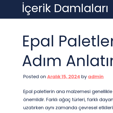
İçerik Damlaları
Skip
to
content
Epal Paletle
Adım Anlat
Posted on
Aralık 15, 2024
by
admin
Epal paletlerin ana malzemesi genellikl
önemlidir. Farklı ağaç türleri, farklı day
uzatırken aynı zamanda çevresel etkileri 