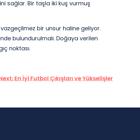
sağlar. Bir taşla iki kuş vurmuş
 vazgeçilmez bir unsur haline geliyor.
nünde bulundurulmalı. Doğaya verilen
gıç noktası.
Next:
En İyi Futbol Çıkışları ve Yükselişler