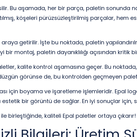
silir. Bu aşamada, her bir parça, paletin sonunda n
rlatılmış, köşeleri pürüzsüzleştirilmiş parçalar, hem 
 araya getirilir. İşte bu noktada, paletin yapılandırıl
İyi bir montaj, paletin dayanıklılığı açısından kritik b
tler, kalite kontrol aşamasına geçer. Bu noktada, p
şey düzgün görünse de, bu kontrolden geçmeyen pale
ı için boyama ve işaretleme işlemleridir. Epal logo
etik bir görüntü de sağlar. En iyi sonuçlar için, su 
e birleştiğinde, kaliteli Epal paletler ortaya çıkarır!
zli Bilgileri: Üretim 