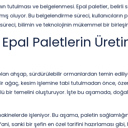
tutulması ve belgelenmesi. Epal paletler, belirli sta
nmış oluyor. Bu belgelendirme süreci, kullanıcıların 
 süreci, bilimin ve teknolojinin mükemmel bir birleşi
 Epal Paletlerin Üret
ı olan ahşap, sürdürülebilir ormanlardan temin edili
ir ağaç, kesim işlemine tabi tutulmadan önce, özenle
lü bir temelini oluşturuyor. İşte bu aşamada, doğa
nelerde işleniyor. Bu aşama, paletin sağlamlığını be
. Yani, sanki bir şefin en özel tarifini hazırlaması gib