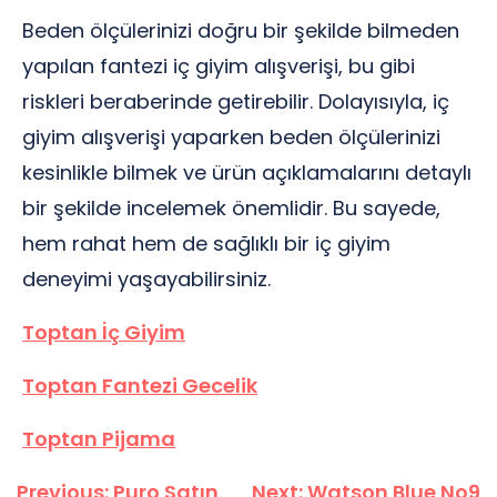
Beden ölçülerinizi doğru bir şekilde bilmeden
yapılan fantezi iç giyim alışverişi, bu gibi
riskleri beraberinde getirebilir. Dolayısıyla, iç
giyim alışverişi yaparken beden ölçülerinizi
kesinlikle bilmek ve ürün açıklamalarını detaylı
bir şekilde incelemek önemlidir. Bu sayede,
hem rahat hem de sağlıklı bir iç giyim
deneyimi yaşayabilirsiniz.
Toptan İç Giyim
Toptan Fantezi Gecelik
Toptan Pijama
Yazı
Previous:
Puro Satın
Next:
Watson Blue No9