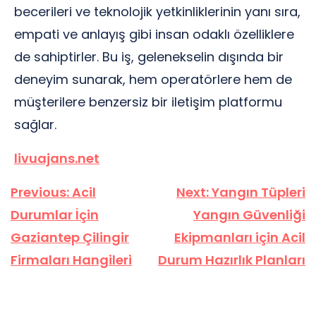
becerileri ve teknolojik yetkinliklerinin yanı sıra,
empati ve anlayış gibi insan odaklı özelliklere
de sahiptirler. Bu iş, gelenekselin dışında bir
deneyim sunarak, hem operatörlere hem de
müşterilere benzersiz bir iletişim platformu
sağlar.
livuajans.net
Yazı
Previous:
Acil
Next:
Yangın Tüpleri
gezinmesi
Durumlar İçin
Yangın Güvenliği
Gaziantep Çilingir
Ekipmanları için Acil
Firmaları Hangileri
Durum Hazırlık Planları