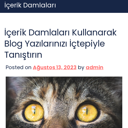
Skip
İçerik Damlaları
to
content
İçerik Damlaları Kullanarak
Blog Yazılarınızı İçtepiyle
Tanıştırın
Posted on
Ağustos 13, 2023
by
admin