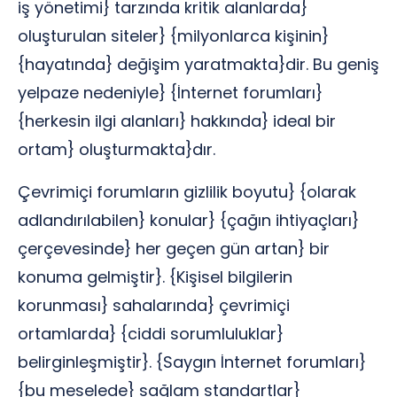
iş yönetimi} tarzında kritik alanlarda}
oluşturulan siteler} {milyonlarca kişinin}
{hayatında} değişim yaratmakta}dir. Bu geniş
yelpaze nedeniyle} {İnternet forumları}
{herkesin ilgi alanları} hakkında} ideal bir
ortam} oluşturmakta}dır.
Çevrimiçi forumların gizlilik boyutu} {olarak
adlandırılabilen} konular} {çağın ihtiyaçları}
çerçevesinde} her geçen gün artan} bir
konuma gelmiştir}. {Kişisel bilgilerin
korunması} sahalarında} çevrimiçi
ortamlarda} {ciddi sorumluluklar}
belirginleşmiştir}. {Saygın İnternet forumları}
{bu meselede} sağlam standartlar}