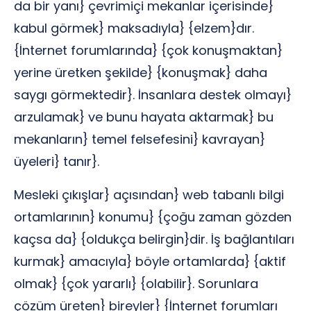
da bir yanı} çevrimiçi mekanlar içerisinde}
kabul görmek} maksadıyla} {elzem}dır.
{İnternet forumlarında} {çok konuşmaktan}
yerine üretken şekilde} {konuşmak} daha
saygı görmektedir}. İnsanlara destek olmayı}
arzulamak} ve bunu hayata aktarmak} bu
mekanların} temel felsefesini} kavrayan}
üyeleri} tanır}.
Mesleki çıkışlar} açısından} web tabanlı bilgi
ortamlarının} konumu} {çoğu zaman gözden
kaçsa da} {oldukça belirgin}dir. İş bağlantıları
kurmak} amacıyla} böyle ortamlarda} {aktif
olmak} {çok yararlı} {olabilir}. Sorunlara
çözüm üreten} bireyler} {İnternet forumları