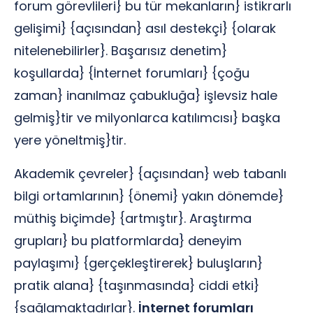
forum görevlileri} bu tür mekanların} istikrarlı
gelişimi} {açısından} asıl destekçi} {olarak
nitelenebilirler}. Başarısız denetim}
koşullarda} {İnternet forumları} {çoğu
zaman} inanılmaz çabukluğa} işlevsiz hale
gelmiş}tir ve milyonlarca katılımcısı} başka
yere yöneltmiş}tir.
Akademik çevreler} {açısından} web tabanlı
bilgi ortamlarının} {önemi} yakın dönemde}
müthiş biçimde} {artmıştır}. Araştırma
grupları} bu platformlarda} deneyim
paylaşımı} {gerçekleştirerek} buluşların}
pratik alana} {taşınmasında} ciddi etki}
{sağlamaktadırlar}.
İnternet forumları