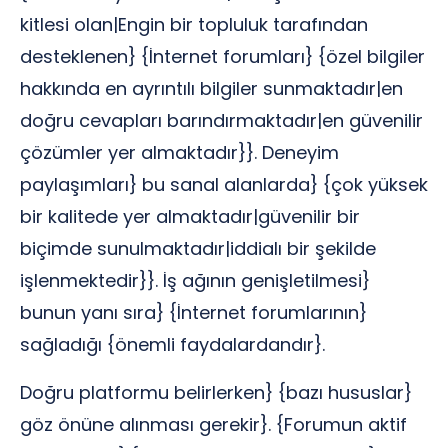
kitlesi olan|Engin bir topluluk tarafından
desteklenen} {İnternet forumları} {özel bilgiler
hakkında en ayrıntılı bilgiler sunmaktadır|en
doğru cevapları barındırmaktadır|en güvenilir
çözümler yer almaktadır}}. Deneyim
paylaşımları} bu sanal alanlarda} {çok yüksek
bir kalitede yer almaktadır|güvenilir bir
biçimde sunulmaktadır|iddialı bir şekilde
işlenmektedir}}. İş ağının genişletilmesi}
bunun yanı sıra} {İnternet forumlarının}
sağladığı {önemli faydalardandır}.
Doğru platformu belirlerken} {bazı hususlar}
göz önüne alınması gerekir}. {Forumun aktif