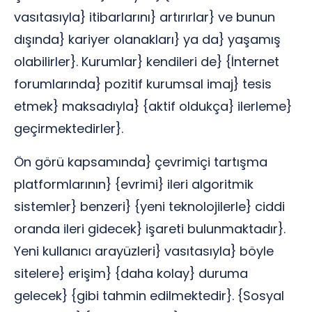
vasıtasıyla} itibarlarını} artırırlar} ve bunun
dışında} kariyer olanakları} ya da} yaşamış
olabilirler}. Kurumlar} kendileri de} {İnternet
forumlarında} pozitif kurumsal imaj} tesis
etmek} maksadıyla} {aktif oldukça} ilerleme}
geçirmektedirler}.
Ön görü kapsamında} çevrimiçi tartışma
platformlarının} {evrimi} ileri algoritmik
sistemler} benzeri} {yeni teknolojilerle} ciddi
oranda ileri gidecek} işareti bulunmaktadır}.
Yeni kullanıcı arayüzleri} vasıtasıyla} böyle
sitelere} erişim} {daha kolay} duruma
gelecek} {gibi tahmin edilmektedir}. {Sosyal