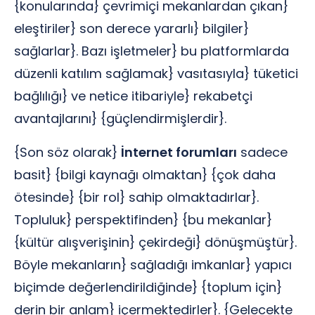
{konularında} çevrimiçi mekanlardan çıkan}
eleştiriler} son derece yararlı} bilgiler}
sağlarlar}. Bazı işletmeler} bu platformlarda
düzenli katılım sağlamak} vasıtasıyla} tüketici
bağlılığı} ve netice itibariyle} rekabetçi
avantajlarını} {güçlendirmişlerdir}.
{Son söz olarak}
İnternet forumları
sadece
basit} {bilgi kaynağı olmaktan} {çok daha
ötesinde} {bir rol} sahip olmaktadırlar}.
Topluluk} perspektifinden} {bu mekanlar}
{kültür alışverişinin} çekirdeği} dönüşmüştür}.
Böyle mekanların} sağladığı imkanlar} yapıcı
biçimde değerlendirildiğinde} {toplum için}
derin bir anlam} içermektedirler}. {Gelecekte