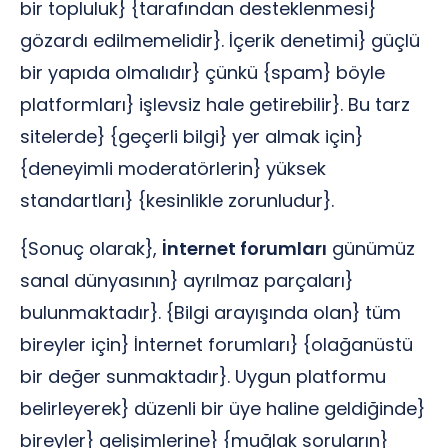
bir topluluk} {tarafından desteklenmesi}
gözardı edilmemelidir}. İçerik denetimi} güçlü
bir yapıda olmalıdır} çünkü {spam} böyle
platformları} işlevsiz hale getirebilir}. Bu tarz
sitelerde} {geçerli bilgi} yer almak için}
{deneyimli moderatörlerin} yüksek
standartları} {kesinlikle zorunludur}.
{Sonuç olarak},
İnternet forumları
günümüz
sanal dünyasının} ayrılmaz parçaları}
bulunmaktadır}. {Bilgi arayışında olan} tüm
bireyler için} İnternet forumları} {olağanüstü
bir değer sunmaktadır}. Uygun platformu
belirleyerek} düzenli bir üye haline geldiğinde}
bireyler} gelişimlerine} {muğlak soruların}