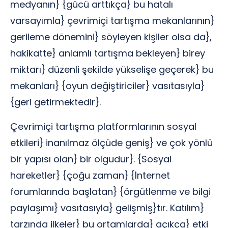
medyanın} {gücü arttıkça} bu hatalı
varsayımla} çevrimiçi tartışma mekanlarının}
gerileme dönemini} söyleyen kişiler olsa da},
hakikatte} anlamlı tartışma bekleyen} birey
miktarı} düzenli şekilde yükselişe geçerek} bu
mekanları} {oyun değiştiriciler} vasıtasıyla}
{geri getirmektedir}.
Çevrimiçi tartışma platformlarının sosyal
etkileri} inanılmaz ölçüde geniş} ve çok yönlü
bir yapısı olan} bir olgudur}. {Sosyal
hareketler} {çoğu zaman} {İnternet
forumlarında başlatan} {örgütlenme ve bilgi
paylaşımı} vasıtasıyla} gelişmiş}tır. Katılım}
tarzında ilkeler} bu ortamlarda} açıkça} etki