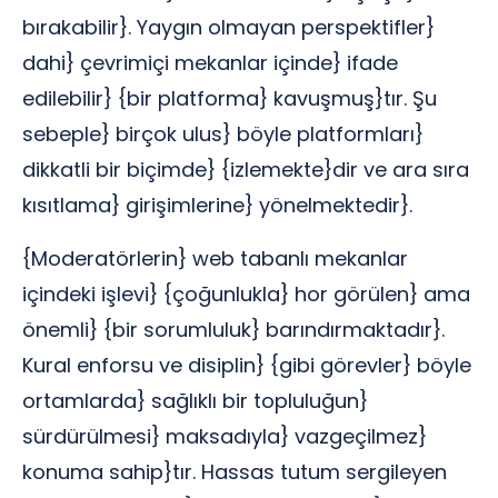
bırakabilir}. Yaygın olmayan perspektifler}
dahi} çevrimiçi mekanlar içinde} ifade
edilebilir} {bir platforma} kavuşmuş}tır. Şu
sebeple} birçok ulus} böyle platformları}
dikkatli bir biçimde} {izlemekte}dir ve ara sıra
kısıtlama} girişimlerine} yönelmektedir}.
{Moderatörlerin} web tabanlı mekanlar
içindeki işlevi} {çoğunlukla} hor görülen} ama
önemli} {bir sorumluluk} barındırmaktadır}.
Kural enforsu ve disiplin} {gibi görevler} böyle
ortamlarda} sağlıklı bir topluluğun}
sürdürülmesi} maksadıyla} vazgeçilmez}
konuma sahip}tır. Hassas tutum sergileyen