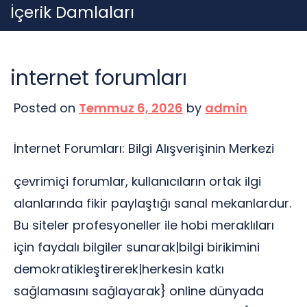
Skip
İçerik Damlaları
to
content
internet forumları
Posted on
Temmuz 6, 2026
by
admin
İnternet Forumları: Bilgi Alışverişinin Merkezi
çevrimiçi forumlar, kullanıcıların ortak ilgi
alanlarında fikir paylaştığı sanal mekanlardur.
Bu siteler profesyoneller ile hobi meraklıları
için faydalı bilgiler sunarak|bilgi birikimini
demokratikleştirerek|herkesin katkı
sağlamasını sağlayarak} online dünyada