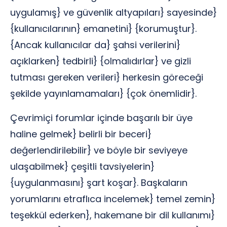
uygulamış} ve güvenlik altyapıları} sayesinde}
{kullanıcılarının} emanetini} {korumuştur}.
{Ancak kullanıcılar da} şahsi verilerini}
açıklarken} tedbirli} {olmalıdırlar} ve gizli
tutması gereken verileri} herkesin göreceği
şekilde yayınlamamaları} {çok önemlidir}.
Çevrimiçi forumlar içinde başarılı bir üye
haline gelmek} belirli bir beceri}
değerlendirilebilir} ve böyle bir seviyeye
ulaşabilmek} çeşitli tavsiyelerin}
{uygulanmasını} şart koşar}. Başkaların
yorumlarını etraflıca incelemek} temel zemin}
teşekkül ederken}, hakemane bir dil kullanımı}