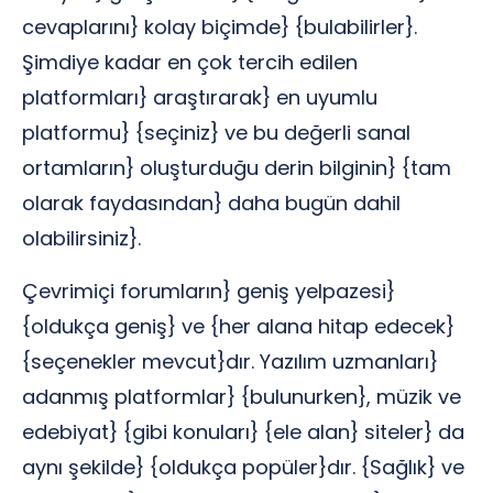
cevaplarını} kolay biçimde} {bulabilirler}.
Şimdiye kadar en çok tercih edilen
platformları} araştırarak} en uyumlu
platformu} {seçiniz} ve bu değerli sanal
ortamların} oluşturduğu derin bilginin} {tam
olarak faydasından} daha bugün dahil
olabilirsiniz}.
Çevrimiçi forumların} geniş yelpazesi}
{oldukça geniş} ve {her alana hitap edecek}
{seçenekler mevcut}dır. Yazılım uzmanları}
adanmış platformlar} {bulunurken}, müzik ve
edebiyat} {gibi konuları} {ele alan} siteler} da
aynı şekilde} {oldukça popüler}dır. {Sağlık} ve