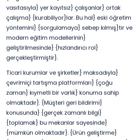
vasıtasıyla} yer kayıtsız} çalışanlar} ortak
çalışma} {kurabiliyor}lar. Bu hal} eski öğretim
yöntemini} {sorgulamaya} sebep kılmış}tır ve
modern eğitim modellerinin}
geliştirilmesinde} {hızlandırıcı rol}
gerçekleştirmiştir}.
Ticari kurumlar ve şirketler} maksadıyla}
çevrimiçi tartışma platformları} {çoğu
zaman} kıymetli bir varlık} konuma sahip
olmaktadır}. {Müşteri geri bildirimi}
konusunda} {gerçek zamanlı bilgi}
{toplamak} bu mekanlar sayesinde}
{mümkün olmaktadır}. {Ürün geliştirme}