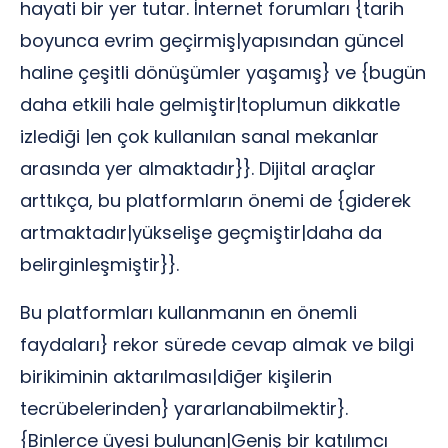
hayati bir yer tutar. İnternet forumları {tarih
boyunca evrim geçirmiş|yapısından güncel
haline çeşitli dönüşümler yaşamış} ve {bugün
daha etkili hale gelmiştir|toplumun dikkatle
izlediği |en çok kullanılan sanal mekanlar
arasında yer almaktadır}}. Dijital araçlar
arttıkça, bu platformların önemi de {giderek
artmaktadır|yükselişe geçmiştir|daha da
belirginleşmiştir}}.
Bu platformları kullanmanın en önemli
faydaları} rekor sürede cevap almak ve bilgi
birikiminin aktarılması|diğer kişilerin
tecrübelerinden} yararlanabilmektir}.
{Binlerce üyesi bulunan|Geniş bir katılımcı