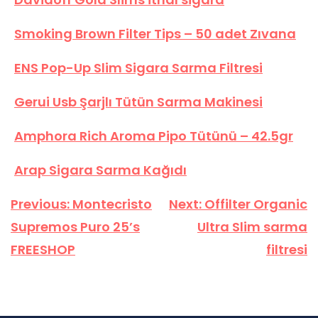
Smoking Brown Filter Tips – 50 adet Zıvana
ENS Pop-Up Slim Sigara Sarma Filtresi
Gerui Usb Şarjlı Tütün Sarma Makinesi
Amphora Rich Aroma Pipo Tütünü – 42.5gr
Arap Sigara Sarma Kağıdı
Yazı
Previous:
Montecristo
Next:
Offilter Organic
gezinmesi
Supremos Puro 25’s
Ultra Slim sarma
FREESHOP
filtresi