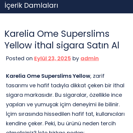
Skip
İçerik Damlaları
to
content
Karelia Ome Superslims
Yellow ithal sigara Satın Al
Posted on
Eylül 23, 2025
by
admin
Karelia Ome Superslims Yellow
, zarif
tasarımı ve hafif tadıyla dikkat çeken bir ithal
sigara markasıdır. Bu sigaralar, özellikle ince
yapıları ve yumuşak içim deneyimi ile bilinir.
İçim sırasında hissedilen hafif tat, kullanıcıları
kendine çeker. Peki, bu ürünü neden tercih
etmelisiniz? İşte birkaç neden: