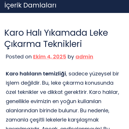
Skip
İçerik Damlaları
to
content
Karo Halı Yıkamada Leke
Çıkarma Teknikleri
Posted on
Ekim 4, 2025
by
admin
Karo halıların temizliği
, sadece yüzeysel bir
işlem değildir. Bu, leke çıkarma konusunda
özel teknikler ve dikkat gerektirir. Karo halılar,
genellikle evimizin en yoğun kullanılan
alanlarından birinde bulunur. Bu nedenle,
zamanla çeşitli lekelerle karşılaşmak
kaçınılmazdır. Ancak, endişelenmeyin! Bu