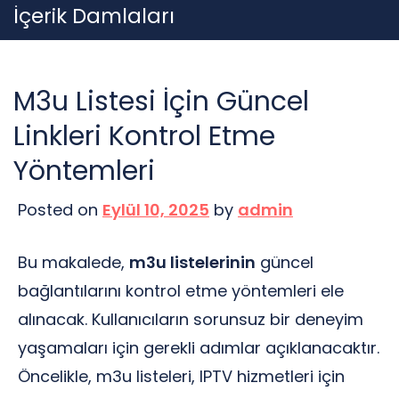
Skip
İçerik Damlaları
to
content
M3u Listesi İçin Güncel
Linkleri Kontrol Etme
Yöntemleri
Posted on
Eylül 10, 2025
by
admin
Bu makalede,
m3u listelerinin
güncel
bağlantılarını kontrol etme yöntemleri ele
alınacak. Kullanıcıların sorunsuz bir deneyim
yaşamaları için gerekli adımlar açıklanacaktır.
Öncelikle, m3u listeleri, IPTV hizmetleri için