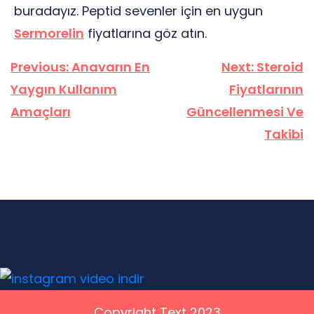
buradayız. Peptid sevenler için en uygun
Sermorelin
fiyatlarına göz atın.
Yazı
Previous:
Anavarın En
Next:
Steroid
gezinmesi
Yaygın Kullanım
Fiyatlarının
Amaçları
Güncellenmesi Ve
Takibi
Copyright Text 2023