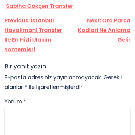
Sabiha Gökçen Transfer
Yazı
Previous:
İstanbul
Next:
Oto Parca
gezinmesi
Havalimani Transfer
Kodlari Ne Anlama
İle En Hizli Ulasim
Gelir
Yontemleri
Bir yanıt yazın
E-posta adresiniz yayınlanmayacak.
Gerekli
alanlar
*
ile işaretlenmişlerdir
Yorum
*