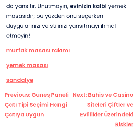
da yansıtır. Unutmayın,
evinizin kalbi
yemek
masasıdır; bu yüzden onu seçerken
duygularınızı ve stilinizi yansıtmayı ihmal
etmeyin!
mutfak masası takımı
yemek masası
sandalye
Yazı
Previous:
Güneş Paneli
Next:
Bahis ve Casino
gezinmesi
Çatı Tipi Seçimi Hangi
Siteleri Çiftler ve
Çatıya Uygun
Evlilikler Üzerindeki
Riskler