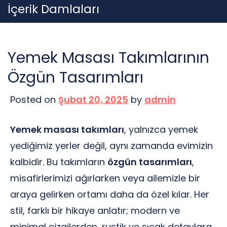
Skip
İçerik Damlaları
to
content
Yemek Masası Takımlarının
Özgün Tasarımları
Posted on
Şubat 20, 2025
by
admin
Yemek masası takımları
, yalnızca yemek
yediğimiz yerler değil, aynı zamanda evimizin
kalbidir. Bu takımların
özgün tasarımları
,
misafirlerimizi ağırlarken veya ailemizle bir
araya gelirken ortamı daha da özel kılar. Her
stil, farklı bir hikaye anlatır; modern ve
minimal çizgilerden, rustik ve sıcak detaylara